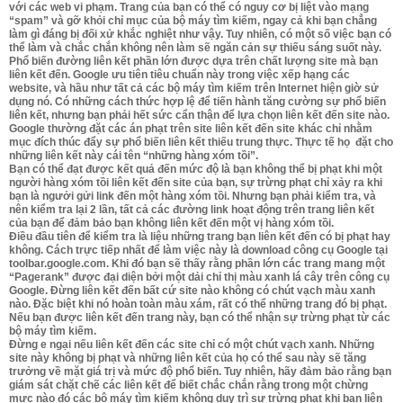
với các web vi phạm. Trang của bạn có thể có nguy cơ bị liệt vào mạng
“spam” và gỡ khỏi chỉ mục của bộ máy tìm kiếm, ngay cả khi bạn chẳng
làm gì đáng bị đối xử khắc nghiệt như vậy. Tuy nhiên, có một số việc bạn có
thể làm và chắc chắn không nên làm sẽ ngăn cản sự thiếu sáng suốt này.
Phổ biến đường liên kết phần lớn được dựa trên chất lượng site mà bạn
liên kết đến. Google ưu tiên tiêu chuẩn này trong việc xếp hạng các
website, và hầu như tất cả các bộ máy tìm kiếm trên Internet hiện giờ sử
dụng nó. Có những cách thức hợp lệ để tiến hành tăng cường sự phổ biến
liên kết, nhưng bạn phải hết sức cẩn thận để lựa chọn liên kết đến site nào.
Google thường đặt các án phạt trên site liên kết đến site khác chỉ nhằm
mục đích thúc đẩy sự phổ biến liên kết thiếu trung thực. Thực tế họ đặt cho
những liên kết này cái tên “những hàng xóm tồi”.
Bạn có thể đạt được kết quả đến mức độ là bạn không thể bị phạt khi một
người hàng xóm tồi liên kết đến site của bạn, sự trừng phạt chỉ xảy ra khi
bạn là ngưởi gửi link đến một hàng xóm tồi. Nhưng bạn phải kiểm tra, và
nên kiểm tra lại 2 lần, tất cả các đường link hoạt động trên trang liên kết
của bạn để đảm bảo bạn không liên kết đến một vị hàng xóm tồi.
Điều đầu tiên để kiểm tra là liệu những trang bạn liên kết đến có bị phạt hay
không. Cách trực tiếp nhất để làm việc này là download công cụ Google tại
toolbar.google.com. Khi đó bạn sẽ thấy rằng phần lớn các trang mang một
“Pagerank” được đại diện bởi một dải chỉ thị màu xanh lá cây trên công cụ
Google. Đừng liên kết đến bất cứ site nào không có chút vạch màu xanh
nào. Đặc biệt khi nó hoàn toàn màu xám, rất có thể những trang đó bị phạt.
Nếu bạn được liên kết đến trang này, bạn có thể nhận sự trừng phạt từ các
bộ máy tìm kiếm.
Đừng e ngại nếu liên kết đến các site chỉ có một chút vạch xanh. Những
site này không bị phạt và những liên kết của họ có thể sau này sẽ tăng
trưởng về mặt giá trị và mức độ phổ biến. Tuy nhiên, hãy đảm bảo rằng bạn
giám sát chặt chẽ các liên kết để biết chắc chắn rằng trong một chừng
mực nào đó các bộ máy tìm kiếm không duy trì sự trừng phạt khi bạn liên