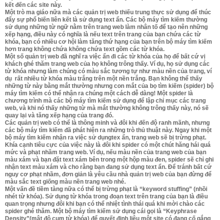
kết đến các site này.
Một trò ma giáo nữa mà các quản trị web thiếu trung thực sử dụng để thúc
đẩy sự phổ biến liên kết là sử dụng text ẩn. Các bộ máy tìm kiếm thường
sử dụng những từ ngữ nằm trên trang web làm nhân tố để tạo nên những
xếp hạng, điều này có nghĩa là nếu text trên trang của bạn chứa các từ
khóa, bạn có nhiều cơ hội làm tăng thứ hạng của bạn trên bộ máy tìm kiếm
hơn trang không chứa không chứa text gồm các từ khóa.
Một số quản trị web đã nghĩ ra việc ẩn đi các từ khóa của họ để bất cứ vị
khách ghé thăm trang web của họ không trông thấy. Ví dụ, họ sử dụng các
từ khóa nhưng làm chúng có màu sắc tương tự như màu nền của trang, ví
dụ rất nhiều từ khóa màu trắng trên một nền trắng. Bạn không thể thấy
những từ này bằng mắt thường nhưng con mắt của bọ tìm kiếm (spider) bộ
máy tìm kiếm có thể nhận ra chúng một cách dễ dàng! Một spider là
chương trình mà các bộ máy tìm kiếm sử dụng để lập chỉ mục các trang
web, và khi nó thấy những từ mà mắt thường không trông thấy này, nó sẽ
quay lại và tăng xếp hạng của trang đó.
Các quản trị web có thể là thông minh và đôi khi đến độ ranh mãnh, nhưng
các bộ máy tìm kiếm đã phát hiện ra những trò thủ thuật này. Ngay khi một
bộ máy tìm kiếm nhận ra việc sử dụngtex ẩn, trang web sẽ bị trừng phạt.
Khía cạnh tiêu cực của việc này là đôi khi spider có một chút hăng hái quá
mức và phạt nhầm trang web. Ví dụ, nếu màu nền của trang web của bạn
màu xám và bạn đặt text xám bên trong một hộp màu đen, spider sẽ chỉ ghi
nhận text màu xám và cho rằng bạn đang sử dụng text ẩn. Để tránh bất cứ
nguy cơ phạt nhầm, đơn giản là yêu cầu nhà quản trị web của bạn đừng để
màu sắc text giống màu nền trang web nhé.
Một vấn đề tiềm tàng nữa có thể bị trừng phạt là “keyword stuffing” (nhồi
nhét từ khóa). Sử dụng từ khóa trong đoạn text trên trang của bạn là điều
quan trọng nhưng đôi khi bạn có thể nhiệt tình thái quá khi mời chào các
spider ghé thăm. Một bộ máy tìm kiếm sử dụng cái gọi là “Keyphrase
Density”(mật độ cụm từ khóa) để quyết định liệu một site có đang cố gắng