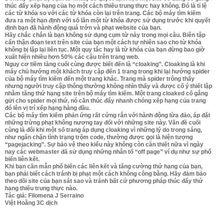
thúc đẩy xếp hạng của họ một cách thiếu trung thực hay không. Đó là tỉ lệ
các từ khóa so với các từ khóa còn lại trên trang. Các bộ máy tìm kiếm
đưa ra một hạn định với số lần một từ khóa được sử dụng trước khi quyết
định bạn đã hành động quá trớn và phạt website của bạn.
Hãy chắc chắn là bạn không sử dụng cụm từ này trong mọi câu. Biên tập
cẩn thận đoạn text trên site của bạn một cách tự nhiên sao cho từ khóa
không bị lặp lại liên tục. Một quy tắc hay là từ khóa của bạn đừng bao giờ
xuất hiện nhiều hơn 50% các câu trên trang web.
Nguy cơ tiềm tàng cuối cùng được biết đến là “cloaking”. Cloaking là khi
máy chủ hướng một khách truy cập đến 1 trang trong khi lại hướng spider
của bộ máy tìm kiếm đến một trang khác. Trang mà spider trông thấy
nhưng người truy cập thông thường không nhìn thấy và được cố ý thiết lập
nhằm tăng thứ hạng site trên bộ máy tìm kiếm. Một trang cloaked cố gắng
gửi cho spider mọi thứ, nó cần thúc đẩy nhanh chóng xếp hạng của trang
đó lên vị trí xếp hạng hàng đầu.
Các bộ máy tìm kiếm phản ứng rất cứng rắn với hành động lừa đảo, áp đặt
những trừng phạt không nương tay đối với những site này. Vấn đề cuối
cùng là đôi khi một số trang áp dụng cloaking vì những lý do trong sáng,
như ngăn chặn tình trạng trộm code, thường được gọi là hiện tượng
“pagejacking”. Sự bảo vệ theo kiểu này không còn cần thiết nữa vì ngày
nay các webmaster đã sử dụng những nhân tố “off page” ví dụ như sự phổ
biến liên kết.
Khi bạn cần mẫn phổ biến các liên kết và tăng cường thứ hạng của bạn,
bạn phải biết cách tránh bị phạt một cách không công bằng. Hãy đảm bảo
theo dõi site của bạn sát sao và tránh bất cứ phương pháp thúc đẩy thứ
hạng thiếu trung thực nào.
Tác giả: Filomena J Serraino
Việt Hoằng 3C dịch